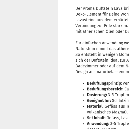
Der Aroma Duftstein Lava bri
Deko-Element für Deine Wohn
Lavasteine aus dem erhärtet
Verbindung zur Erde stärken.
mit ätherischen Ölen oder D
Zur einfachen Anwendung wer
Naturstein nimmt das ätheris
So entsteht in wenigen Mome
sich der Duftstein ideal zur
Badezimmer oder auf dem Nac
Design aus naturbelassenem B
Beduftungsprinzip:
Ver
Beduftungsbereich:
Ca
Dosierung:
3-5 Tropfen
Geeignet für:
Schlafzim
Material:
Gefäss aus Te
vulkanisches Magma), 
Set Inhalt:
Gefäss, Lava
Anwendung:
3-5 Tropfe