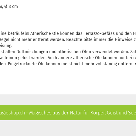
m, Ø 8 cm
teine beträufeln! Ätherische Öle können das Terrazzo-Gefäss und den H
egel nicht mehr entfernt werden. Beachte bitte immer die Hinweise z
isung.
ast allen Duftmischungen und ätherischen Ölen verwendet werden. Zä
asteinen gelöst werden. Auch andere ätherische Öle können nur bei r
en. Eingetrocknete Öle können meist nicht mehr vollständig entfernt
gieshop.ch - Magisches aus der Natur für Körper, Geist und Se