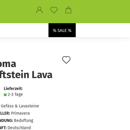
% SALE %
Auf
oma
den
ftstein Lava
Merkzettel
Lieferzeit:
2-3 Tage
Gefäss & Lavasteine
LLER:
Primavera
NDUNG:
Beduftung
FT:
Deutschland