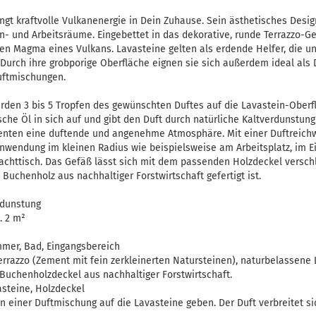
ngt kraftvolle Vulkanenergie in Dein Zuhause. Sein ästhetisches Des
- und Arbeitsräume. Eingebettet in das dekorative, runde Terrazzo-G
en Magma eines Vulkans. Lavasteine gelten als erdende Helfer, die u
 Durch ihre grobporige Oberfläche eignen sie sich außerdem ideal als 
uftmischungen.
den 3 bis 5 Tropfen des gewünschten Duftes auf die Lavastein-Oberf
che Öl in sich auf und gibt den Duft durch natürliche Kaltverdunstung
nten eine duftende und angenehme Atmosphäre. Mit einer Duftreichw
 Anwendung im kleinen Radius wie beispielsweise am Arbeitsplatz, im E
httisch. Das Gefäß lässt sich mit dem passenden Holzdeckel verschl
uchenholz aus nachhaltiger Forstwirtschaft gefertigt ist.
dunstung
. 2 m²
mer, Bad, Eingangsbereich
rrazzo (Zement mit fein zerkleinerten Natursteinen), naturbelassene L
Buchenholzdeckel aus nachhaltiger Forstwirtschaft.
steine, Holzdeckel
n einer Duftmischung auf die Lavasteine geben. Der Duft verbreitet s